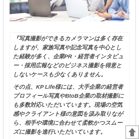
『
写真撮影ができるカメラマンは多く存在
しますが、家族写真や記念写真を中心とし
た経験が多く、企業PR・経営者インタビュ
ー・採用広報などのビジネス撮影を得意と
しないケースも少なくありません。
その点、KP Life様には、大手企業の経営者
プロフィール写真やBtoB企業の取材撮影に
も多数対応いただいています。現場の空気
感やクライアント様の意図を汲み取りなが
ら、相手や環境に合わせて柔軟かつスムー
ズに撮影を進行いただいています。