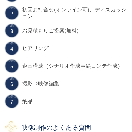
初回お打合せ(オンライン可)、ディスカッシ
2
ョン
お見積もりご提案(無料)
3
ヒアリング
4
企画構成（シナリオ作成⇒絵コンテ作成）
5
撮影⇒映像編集
6
納品
7
映像制作のよくある質問